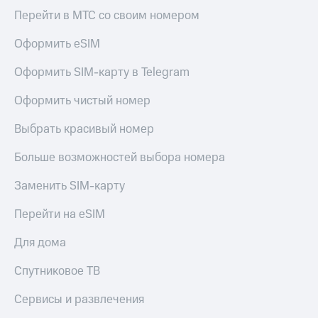
общие
Перейти в МТС со своим номером
подписки
КИОН
и услуги,
Музыка
доступ
Оформить eSIM
к геолокации
КИОН
Кино,
Оформить SIM-карту в Telegram
Строки
музыка,
книги
Оформить чистый номер
Live
и не
только
Выбрать красивый номер
Гудок
Безопасность
Мой
Больше возможностей выбора номера
МТС
Финансы
Заменить SIM-карту
Все
Детям
приложения
Перейти на eSIM
и родителям
Инвестиции
Для дома
Здоровье
и фитнес
Получайте
Спутниковое ТВ
доход
Приложения
онлайн
от МТС
Сервисы и развлечения
Страхование