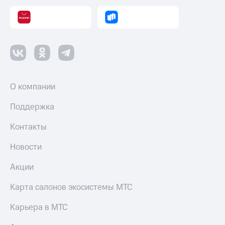
Пополнить
номер
МТС
Настройки
автоплатежа
Пополнить
О компании
номер
другого
Поддержка
оператора
Контакты
Оплата
интернета
Новости
и
ТВ
Акции
Переводы
с
Карта салонов экосистемы МТС
телефона
на карту
Карьера в МТС
МТС Pay