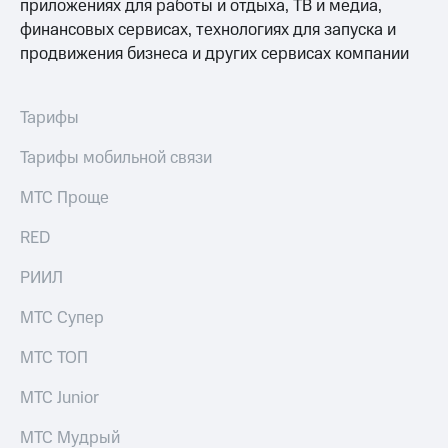
Выбрать
приложениях для работы и отдыха, ТВ и медиа,
ТВ и телефон
красивый
для дома
финансовых сервисах, технологиях для запуска и
номер
продвижения бизнеса и других сервисах компании
Личный
Заменить
кабинет
SIM-
спутникового
Тарифы
карту
ТВ
Скачать
Перейти
Тарифы мобильной связи
приложение
на
Мой
eSIM
МТС
МТС Проще
МТС
Для дома
Premium
RED
Спутниковое ТВ
Выберите
Подписка
РИИЛ
и подключите
на гигабайты
ТВ
интернета,
МТС Супер
с выгодным
фильмы,
тарифом
музыка
МТС ТОП
и многое
Интернет,
другое
МТС Junior
ТВ и телефон
Семейная
для дома
группа
МТС Мудрый