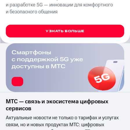
на связь
и разработке 5G — инновации для комфортного
и безопасного общения
Роуминг
Тарифы
RED,
Семейная
РИИЛ
группа
УЗНАТЬ БОЛЬШЕ
и МТС
Супер
Заказать
дешевле
SIM-
при
Смартфоны
карту
оплате
с поддержкой 5G уже
с карты
Оформить
доступны в МТС
МТС
eSIM
Деньги
SIM-
Спутниковое ТВ
карта
для
Выберите
иностранцев
и подключите
МТС — связь и экосистема цифровых
ТВ
сервисов
Оформить
с выгодным
чистый
тарифом
Актуальные новости не только о тарифах и услугах
номер
связи, но и новых продуктах МТС: цифровых
Интернет,