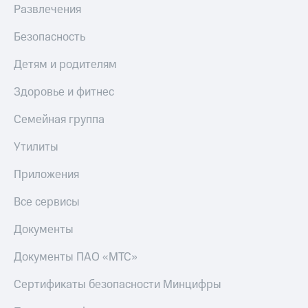
Акции
Развлечения
Покупка
полисов
Приложения
Безопасность
онлайн
КИОН
Скидка 30%
Детям и родителям
на связь
КИОН
Музыка
Здоровье и фитнес
С картой
МТС
КИОН
Деньги
Семейная группа
Строки
МТС
Накопления
Утилиты
Live
Откладывайте
Приложения
Гудок
деньги
и получайте
Все сервисы
Мой
доход 15%
МТС
Акции
Документы
Условия
Все
пополнения
приложения
Документы ПАО «МТС»
Финансы
Скидка
Инвестиции
Сертификаты безопасности Минцифры
30%
на связь