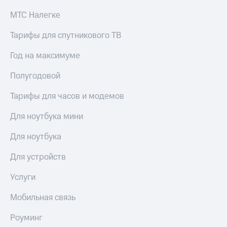
Спутниковое
Скидка
МТС Налегке
ТВ
на тарифы,
общие
Тарифы для спутникового ТВ
Услуги
подписки
и услуги,
Поддержка
доступ
Год на максимуме
к геолокации
Сертификаты
висы и подписки
Полугодовой
МТС
безопасности
Premium
Тарифы для часов и модемов
Всё
Подписка
под
Для ноутбука мини
на гигабайты
рукой
интернета,
в Мой МТС
Для ноутбука
фильмы,
музыка
Посмотрите,
Для устройств
и многое
что
другое
полезного
Услуги
Семейная
есть
группа
в нашем
Мобильная связь
приложении
Скидка
Роуминг
на тарифы,
КИОН