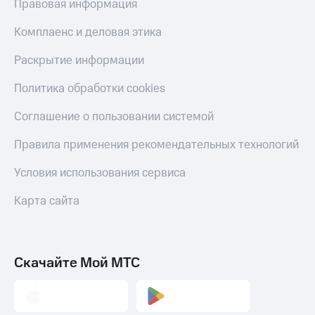
Получайте
Правовая информация
доход
Тарифы
онлайн
Комплаенс и деловая этика
RED,
Страхование
РИИЛ
Раскрытие информации
и МТС Супер
Покупка
дешевле
полисов
Политика обработки cookies
при оплате
онлайн
с карты
Скидка 30%
Соглашение о пользовании системой
МТС Деньги
на связь
Правила применения рекомендательных технологий
Обзоры
С картой
товаров
МТС
Условия использования сервиса
Деньги
Скидки
МТС
до 40%
Карта сайта
Накопления
на смартфоны
Откладывайте
деньги
при
и получайте
покупке
Скачайте Мой МТС
доход 15%
со связью
Платежи
МТС
и
переводы