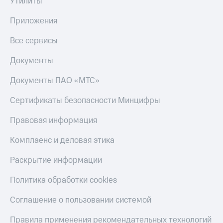
Утилиты
Оплата
Приложения
по QR-
коду
Все сервисы
за границей
Документы
тернет-магазин
Смартфоны
Документы ПАО «МТС»
Наушники
Сертификаты безопасности Минцифры
и
колонки
Правовая информация
Умные
Комплаенс и деловая этика
часы
и
Раскрытие информации
трекеры
Умный
Политика обработки cookies
дом
Соглашение о пользовании системой
Планшеты
Правила применения рекомендательных технологий