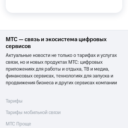
общие
подписки
КИОН
и услуги,
Музыка
доступ
к геолокации
КИОН
Кино,
Строки
музыка,
МТС — связь и экосистема цифровых
книги
Live
и не
сервисов
только
Гудок
Актуальные новости не только о тарифах и услугах
Безопасность
связи, но и новых продуктах МТС: цифровых
Мой
МТС
приложениях для работы и отдыха, ТВ и медиа,
Финансы
финансовых сервисах, технологиях для запуска и
Все
Детям
продвижения бизнеса и других сервисах компании
приложения
и родителям
Инвестиции
Здоровье
Тарифы
и фитнес
Получайте
доход
Тарифы мобильной связи
Приложения
онлайн
от МТС
Страхование
МТС Проще