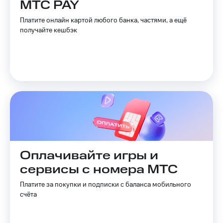
МТС PAY
Спутниковое
Скидка
ТВ
на тарифы,
Платите онлайн картой любого банка, частями, а ещё
общие
получайте кешбэк
Услуги
подписки
и услуги,
Поддержка
доступ
к геолокации
Сертификаты
висы и подписки
МТС
безопасности
Premium
Всё
Подписка
под
на гигабайты
рукой
интернета,
в Мой МТС
фильмы,
музыка
Оплачивайте игры и
Посмотрите,
и многое
что
сервисы с номера МТС
другое
полезного
Семейная
есть
Платите за покупки и подписки с баланса мобильного
группа
в нашем
счёта
приложении
Скидка
на тарифы,
КИОН