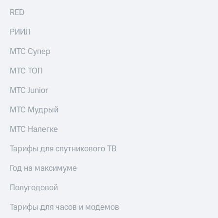
Акции
Покупка
RED
полисов
Приложения
онлайн
РИИЛ
КИОН
Скидка 30%
на связь
МТС Супер
КИОН
Музыка
С картой
МТС ТОП
МТС
КИОН
Деньги
Строки
МТС Junior
МТС
Накопления
Live
МТС Мудрый
Откладывайте
Гудок
МТС Налегке
деньги
и получайте
Мой
доход 15%
Тарифы для спутникового ТВ
МТС
Акции
Условия
Год на максимуме
Все
пополнения
приложения
Полугодовой
Финансы
Скидка
Инвестиции
30%
Тарифы для часов и модемов
на связь