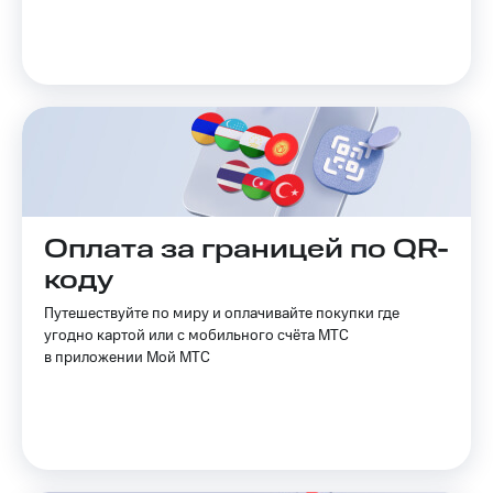
на связь
Роуминг
Тарифы
RED,
Семейная
РИИЛ
группа
и МТС
Супер
Заказать
дешевле
SIM-
при
карту
оплате
с карты
Оплата за границей по QR-
Оформить
МТС
eSIM
Деньги
коду
SIM-
Спутниковое ТВ
Путешествуйте по миру и оплачивайте покупки где
карта
угодно картой или с мобильного счёта МТС
для
Выберите
в приложении Мой МТС
иностранцев
и подключите
ТВ
Оформить
с выгодным
чистый
тарифом
номер
Интернет,