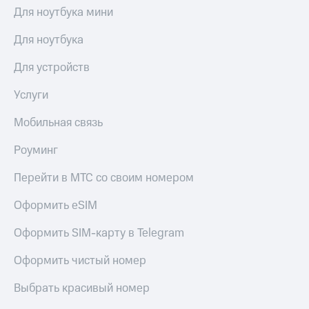
Получайте
Для ноутбука мини
доход
Тарифы
онлайн
RED,
Для ноутбука
Страхование
РИИЛ
и МТС Супер
Покупка
Для устройств
дешевле
полисов
при оплате
онлайн
Услуги
с карты
Скидка 30%
МТС Деньги
на связь
Мобильная связь
Обзоры
С картой
Роуминг
товаров
МТС
Деньги
Перейти в МТС со своим номером
Скидки
МТС
до 40%
Накопления
Оформить eSIM
на смартфоны
Откладывайте
Оформить SIM-карту в Telegram
деньги
при
и получайте
покупке
Оформить чистый номер
доход 15%
со связью
Платежи
МТС
Выбрать красивый номер
и
переводы