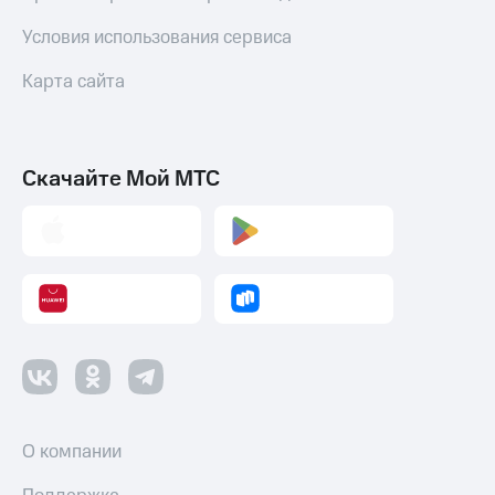
Акции
и
Условия использования сервиса
скидки
Карта сайта
Все
товары
Скачайте Мой МТС
О компании