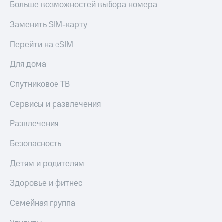
Больше возможностей выбора номера
Пополнить
номер
Заменить SIM-карту
МТС
Перейти на eSIM
Настройки
автоплатежа
Для дома
Пополнить
Спутниковое ТВ
номер
другого
Сервисы и развлечения
оператора
Развлечения
Оплата
интернета
Безопасность
и
ТВ
Детям и родителям
Переводы
Здоровье и фитнес
с
телефона
на карту
Семейная группа
МТС Pay