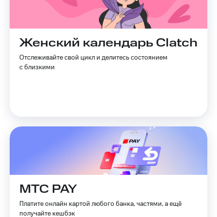
Акции
Покупка
полисов
Приложения
онлайн
КИОН
Скидка 30%
Женский календарь Clatch
на связь
КИОН
Отслеживайте свой цикл и делитесь состоянием
Музыка
С картой
с близкими
МТС
КИОН
Деньги
Строки
МТС
Накопления
Live
Откладывайте
Гудок
деньги
и получайте
Мой
доход 15%
МТС
Акции
Условия
Все
пополнения
приложения
МТС PAY
Финансы
Скидка
Инвестиции
30%
Платите онлайн картой любого банка, частями, а ещё
получайте кешбэк
на связь