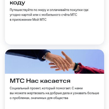
коду
Спутниковое
Скидка
ТВ
на тарифы,
Путешествуйте по миру и оплачивайте покупки где
общие
угодно картой или с мобильного счёта МТС
Услуги
подписки
в приложении Мой МТС
и услуги,
Поддержка
доступ
к геолокации
Сертификаты
висы и подписки
МТС
безопасности
Premium
Всё
Подписка
под
на гигабайты
рукой
интернета,
в Мой МТС
фильмы,
музыка
Посмотрите,
и многое
МТС Нас касается
что
другое
полезного
Семейная
Социальный проект, который помогает. С нами
есть
группа
вы можете жертвовать на добрые дела и узнавать больше
в нашем
приложении
о проблемах, значимых для общества
Скидка
на тарифы,
КИОН