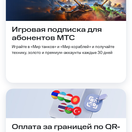
Выбрать
ТВ и телефон
красивый
для дома
номер
Личный
Заменить
кабинет
Игровая подписка для
SIM-
спутникового
карту
ТВ
абонентов МТС
Скачать
Перейти
приложение
Играйте в «Мир танков» и «Мир кораблей» и получайте
на
Мой
технику, золото и премиум-аккаунты каждые 30 дней
eSIM
МТС
МТС
Для дома
Premium
Спутниковое ТВ
Выберите
Подписка
и подключите
на гигабайты
ТВ
интернета,
с выгодным
фильмы,
тарифом
музыка
и многое
Интернет,
другое
ТВ и телефон
Семейная
для дома
группа
Оплата за границей по QR-