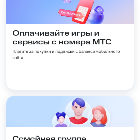
Пополнить
номер
МТС
Оплачивайте игры и
Настройки
автоплатежа
сервисы с номера МТС
Пополнить
Платите за покупки и подписки с баланса мобильного
номер
счёта
другого
оператора
Оплата
интернета
и
ТВ
Переводы
с
телефона
на карту
Семейная группа
МТС Pay