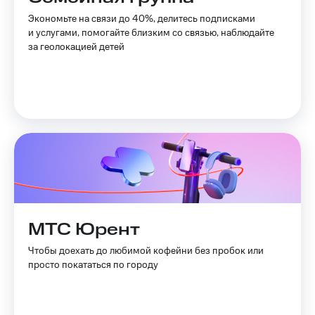
Экономьте на связи до 40%, делитесь подписками
Оплата
и услугами, помогайте близким со связью, наблюдайте
по QR-
за геолокацией детей
коду
за границей
тернет-магазин
Смартфоны
Наушники
и
колонки
Умные
часы
и
МТС Юрент
трекеры
Чтобы доехать до любимой кофейни без пробок или
Умный
просто покататься по городу
дом
Планшеты