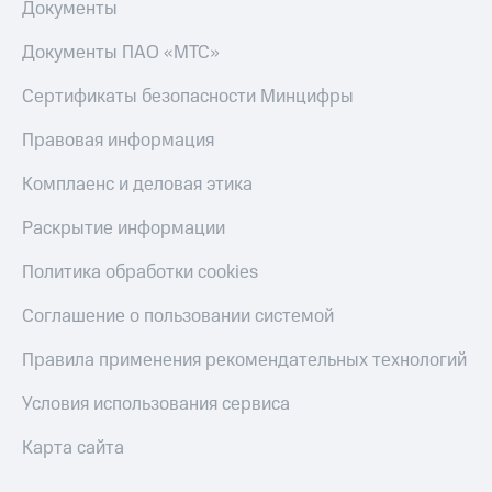
Получайте
Документы
доход
Тарифы
онлайн
Документы ПАО «МТС»
RED,
Страхование
РИИЛ
Сертификаты безопасности Минцифры
и МТС Супер
Покупка
дешевле
полисов
Правовая информация
при оплате
онлайн
с карты
Скидка 30%
Комплаенс и деловая этика
МТС Деньги
на связь
Обзоры
Раскрытие информации
С картой
товаров
МТС
Политика обработки cookies
Деньги
Скидки
МТС
до 40%
Накопления
Соглашение о пользовании системой
на смартфоны
Откладывайте
Правила применения рекомендательных технологий
деньги
при
и получайте
покупке
Условия использования сервиса
доход 15%
со связью
Платежи
МТС
Карта сайта
и
переводы