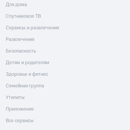
Акции
Для дома
Покупка
полисов
Приложения
Спутниковое ТВ
онлайн
КИОН
Скидка 30%
Сервисы и развлечения
на связь
КИОН
Музыка
С картой
Развлечения
МТС
КИОН
Деньги
Безопасность
Строки
МТС
Накопления
Детям и родителям
Live
Откладывайте
Здоровье и фитнес
Гудок
деньги
и получайте
Семейная группа
Мой
доход 15%
МТС
Акции
Утилиты
Условия
Все
пополнения
приложения
Приложения
Финансы
Скидка
Инвестиции
Все сервисы
30%
на связь