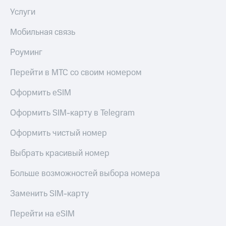
общие
подписки
Услуги
КИОН
и услуги,
Музыка
доступ
Мобильная связь
к геолокации
КИОН
Кино,
Роуминг
Строки
музыка,
книги
Перейти в МТС со своим номером
Live
и не
только
Гудок
Оформить eSIM
Безопасность
Мой
Оформить SIM-карту в Telegram
МТС
Финансы
Оформить чистый номер
Все
Детям
приложения
Выбрать красивый номер
и родителям
Инвестиции
Больше возможностей выбора номера
Здоровье
и фитнес
Получайте
Заменить SIM-карту
доход
Приложения
онлайн
от МТС
Перейти на eSIM
Страхование