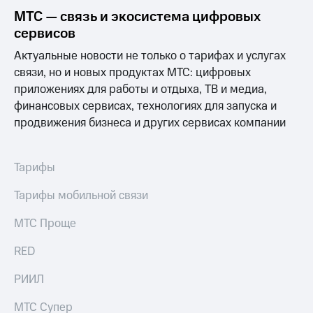
Выбрать
ТВ и телефон
МТС — связь и экосистема цифровых
красивый
для дома
номер
сервисов
Личный
Актуальные новости не только о тарифах и услугах
Заменить
кабинет
SIM-
спутникового
связи, но и новых продуктах МТС: цифровых
карту
ТВ
приложениях для работы и отдыха, ТВ и медиа,
Скачать
финансовых сервисах, технологиях для запуска и
Перейти
приложение
на
продвижения бизнеса и других сервисах компании
Мой
eSIM
МТС
МТС
Для дома
Premium
Тарифы
Спутниковое ТВ
Выберите
Подписка
Тарифы мобильной связи
и подключите
на гигабайты
ТВ
интернета,
МТС Проще
с выгодным
фильмы,
тарифом
музыка
RED
и многое
Интернет,
другое
РИИЛ
ТВ и телефон
Семейная
для дома
группа
МТС Супер