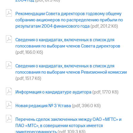
2004 год
(pdf, 81.3 Кб)
Раскрытие
информации
Информация
Рекомендации Совета директоров годовому общему
акционерам
собранию акционеров по распределению прибыли по
Документы
результатам 2004 финансового года
(pdf, 201.2 Кб)
ПАО
"МТС"
Сведения о кандидатах, включенных в список для
Собрания
голосования по выборам членов Совета директоров
акционеров
Личный
(pdf, 166.0 Кб)
кабинет
акционера
Сведения о кандидатах, включенных в список для
Акционерный
голосования по выборам членов Ревизионной комиссии
капитал
(pdf, 151.7 Кб)
Контроль
и
аудит
Информация о кандидатуре аудитора
(pdf, 177.0 Кб)
Рынок
акций
Новая редакция № 3 Устава
(pdf, 396.0 Кб)
Описание
Перечень сделок заключенных между ОАО «МГТС» и
Программа
приобретения
ПАО «МТС», в совершении которых имеется
Порядок
заинтересованность
(pdf, 109.3 Кб)