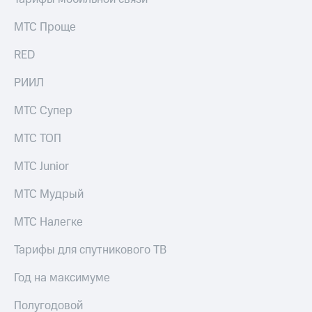
МТС Проще
RED
РИИЛ
МТС Супер
МТС ТОП
МТС Junior
МТС Мудрый
МТС Налегке
Тарифы для спутникового ТВ
Год на максимуме
Полугодовой