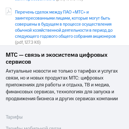
выкупа
акций
Перечень сделок между ПАО «МТС» и
Дивиденды
заинтересованными лицами, которые могут быть
Рынок
совершены в будущем в процессе осуществления
облигаций
обычной хозяйственной деятельности в период до
Описание
следующего годового общего собрания акционеров
Еврооблигации-2023
(pdf, 127.3 Кб)
Уведомление
о
МТС — связь и экосистема цифровых
погашении
сервисов
именных
облигаций
Актуальные новости не только о тарифах и услугах
Другое
связи, но и новых продуктах МТС: цифровых
приложениях для работы и отдыха, ТВ и медиа,
Регистратор
Реквизиты
финансовых сервисах, технологиях для запуска и
Контакты
продвижения бизнеса и других сервисах компании
йчивое развитие
и деловая этика
На главную
Тарифы
Тарифы мобильной связи