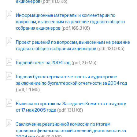
акционеров
(pdf, 111.8 Кб)
МТС
Информационные материалы и комментарии по
о технологиях
вопросам, вынесенным на решение годового общего
Достижения
собрания акционеров
(pdf, 168.3 Кб)
Интервью
Проект решений по вопросам, вынесенным на решение
годового общего собрания акционеров
(pdf, 131.0 Кб)
Финансовая
отчетность
Годовой отчет за 2004 год
(pdf, 2.5 Мб)
Контакты
Годовая бухгалтерская отчетность и аудиторское
Новости
заключение по бухгалтерской отчетности за 2004 год
в
(pdf, 1.4 Мб)
регионе
м и акционерам
Выписка из протокола Заседания Комитета по аудиту
Корпоративное
от 17 мая 2005 года
(pdf, 131.1 Кб)
управление
Заключение ревизионной комиссии по итогам
Корпоративный
проверки финансово-хозяйственной деятельности за
секретарь