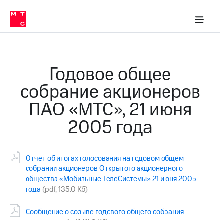
О
сторам и акционерам
Комплаенс и деловая этика
Устойчивое развитие
Медиа-центр
О МТС
О МТС
На главную
компании
О
компании
Стратегия
Стратегия
Карьера
Годовое общее
в МТС
Карьера
в МТС
собрание акционеров
Пресс-
релизы
История
ПАО «МТС», 21 июня
компании
МТС
2005 года
о технологиях
Руководство
региона
Правовая
Отчет об итогах голосования на годовом общем
информация
собрании акционеров Открытого акционерного
общества «Мобильные ТелеСистемы» 21 июня 2005
Контакты
года
(pdf, 135.0 Кб)
Медиа-центр
Пресс-
Сообщение о созыве годового общего собрания
релизы