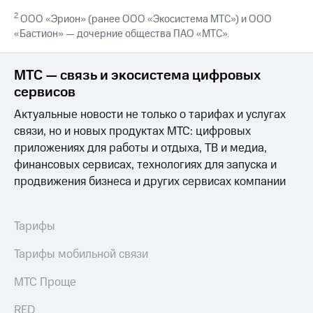
выкупа
2
ООО «Эрион» (ранее ООО «Экосистема МТС») и ООО
акций
«Бастион» — дочерние общества ПАО «МТС».
Дивиденды
Рынок
облигаций
МТС — связь и экосистема цифровых
Описание
сервисов
Еврооблигации-2023
Актуальные новости не только о тарифах и услугах
Уведомление
о
связи, но и новых продуктах МТС: цифровых
погашении
приложениях для работы и отдыха, ТВ и медиа,
именных
финансовых сервисах, технологиях для запуска и
облигаций
продвижения бизнеса и других сервисах компании
Другое
Регистратор
Реквизиты
Тарифы
Контакты
йчивое развитие
Тарифы мобильной связи
и деловая этика
На главную
МТС Проще
RED