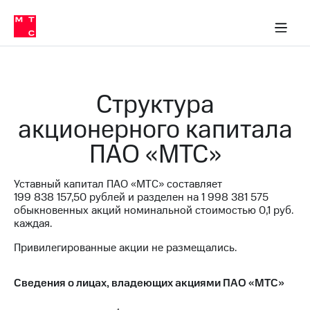
О
сторам и акционерам
Комплаенс и деловая этика
Устойчивое развитие
Медиа-центр
О МТС
О МТС
На главную
компании
О
компании
Стратегия
Стратегия
Карьера
Структура
в МТС
Карьера
в МТС
акционерного капитала
Пресс-
релизы
История
ПАО «МТС»
компании
МТС
о технологиях
Руководство
Уставный капитал ПАО «МТС» составляет
региона
199 838 157,50
рублей и разделен на
1 998 381 575
обыкновенных акций номинальной стоимостью 0,1 руб.
Правовая
каждая.
информация
Привилегированные акции не размещались.
Контакты
Медиа-центр
Сведения о лицах, владеющих акциями ПАО «МТС»
Пресс-
релизы