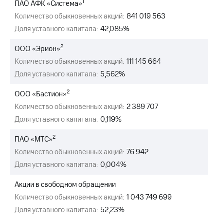
1
ПАО АФК «Система»
МТС
Количество обыкновенных акций:
841 019 563
о технологиях
Доля уставного капитала:
42,085%
Достижения
2
ООО «Эрион»
Количество обыкновенных акций:
111 145 664
Интервью
Доля уставного капитала:
5,562%
Финансовая
отчетность
2
ООО «Бастион»
Количество обыкновенных акций:
2 389 707
Контакты
Доля уставного капитала:
0,119%
Новости
в
2
ПАО «МТС»
регионе
Количество обыкновенных акций:
76 942
Доля уставного капитала:
0,004%
м и акционерам
Корпоративное
управление
Акции в свободном обращении
Количество обыкновенных акций:
1 043 749 699
Корпоративный
Доля уставного капитала:
52,23%
секретарь