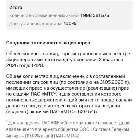
Раскрытие
информации
Итого
Информация
Количество обыкновенных акций:
1 998 381 575
акционерам
Доля уставного капитала:
100%
Документы
ПАО
"МТС"
Собрания
Сведения о количестве акционеров
акционеров
Общее количество лиц, зарегистрированных в реестре
Личный
акционеров эмитента на дату окончания 2 квартала
кабинет
2026 года: 1 428.
акционера
Акционерный
Общее количество лиц, включенных в составленный
капитал
последним список лиц (по состоянию на 31.05.2026 г.),
Контроль
имеющих право на осуществление (реализацию) прав
и
по акциям ПАО «МТС», и для составления которого
аудит
номинальные держатели акций эмитента представляли
Рынок
данные о лицах, в интересах которых они владели
акций
(владеют) акциями ПАО «МТС»: 629 545.
Описание
1
Доля владения ПАО АФК «Система» также включает долю
Программа
владения его дочернего общества ООО «Система Телеком
приобретения
Активы» (11,03% акций ПАО «МТС»).
Порядок