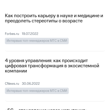
МТС
о технологиях
Как построить карьеру в науке и медицине и
преодолеть стереотипы о возрасте
Достижения
Интервью
Forbes.ru
19.07.2022
Финансовая
Интервью топ-менеджеров МТС в СМИ
отчетность
Контакты
4 уровня управления: как происходит
Новости
цифровая трансформация в экосистемной
в
компании
регионе
м и акционерам
CNews.ru
30.06.2022
Корпоративное
Интервью топ-менеджеров МТС в СМИ
управление
Корпоративный
секретарь