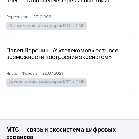
«5G – становление через испытания»
Раскрытие
информации
Информация
Rspectr.com
27.10.2021
акционерам
Документы
Интервью топ-менеджеров МТС в СМИ
ПАО
"МТС"
Собрания
акционеров
Павел Воронин: «У «телекомов» есть все
Личный
возможности построения экосистем»
кабинет
акционера
Акционерный
Инвест-Форсайт
26.07.2021
капитал
Интервью топ-менеджеров МТС в СМИ
Контроль
и
аудит
Рынок
акций
Описание
Программа
МТС — связь и экосистема цифровых
приобретения
сервисов
Порядок