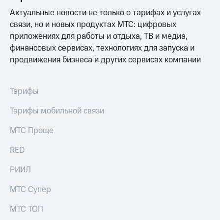
выкупа
Актуальные новости не только о тарифах и услугах
акций
связи, но и новых продуктах МТС: цифровых
Дивиденды
Рынок
приложениях для работы и отдыха, ТВ и медиа,
облигаций
финансовых сервисах, технологиях для запуска и
продвижения бизнеса и других сервисах компании
Описание
Еврооблигации-2023
Уведомление
о
Тарифы
погашении
именных
Тарифы мобильной связи
облигаций
Другое
МТС Проще
Регистратор
RED
Реквизиты
Контакты
РИИЛ
йчивое развитие
и деловая этика
МТС Супер
На главную
МТС ТОП