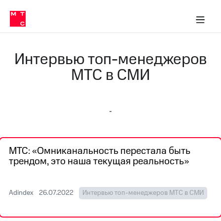
О
сторам и акционерам
Комплаенс и деловая этика
Устойчивое развитие
Медиа-центр
О МТС
О МТС
На главную
компании
О
компании
Стратегия
Стратегия
Интервью топ-менеджеров
Карьера
в МТС
Карьера
МТС в СМИ
в МТС
Пресс-
релизы
История
компании
МТС
о технологиях
Руководство
региона
МТС: «Омниканальность перестала быть
Правовая
трендом, это наша текущая реальность»
информация
Контакты
Adindex
26.07.2022
Интервью топ-менеджеров МТС в СМИ
Медиа-центр
Пресс-
релизы