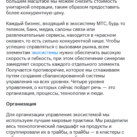
Раскрытие
большем масштабе мы можем снизить стоимость
информации
унитарной операции, таким образом предоставить
Информация
более конкурентную цену.
акционерам
Каждый бизнес, входящий в экосистему МТС, будь то
Документы
телеком, банк, медиа, салоны связи или
ПАО
развлекательные сервисы, находится в «красном
"МТС"
океане», то есть сильно конкурентной нише. Чтобы
Собрания
успешно справляться с вызовами рынка, всем
акционеров
элементам
экосистемы
нужно обеспечить высокую
Личный
скорость и гибкость, при этом обеспечение синергии
кабинет
замедляет скорость каждого отдельного элемента.
акционера
Получается противоречие, которое мы сглаживаем
Акционерный
путем создания сбалансированной системы
капитал
управления на всех уровнях. Четыре уровня
Контроль
управления, о которых сейчас пойдет речь — это
и
организация, процессы, технологии и люди.
аудит
Рынок
Организация
акций
Для организации управления экосистемой мы
Описание
используем лучшие мировые практики. Мы разделили
Программа
весь технологический ландшафт на продукты и
приобретения
сгруппировали их в трайбы, а трайбы — в кластеры с
Порядок