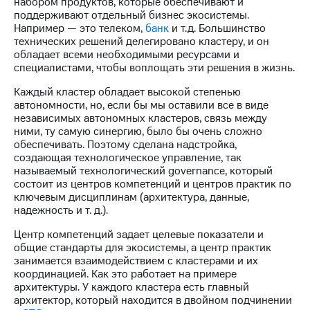
набором продуктов, которые обеспечивают и
выкупа
поддерживают отдельный бизнес экосистемы.
акций
Например — это телеком,
банк
и т.д. Большинство
Дивиденды
технических решений делегировано кластеру, и он
Рынок
обладает всеми необходимыми ресурсами и
облигаций
специалистами, чтобы воплощать эти решения в жизнь.
Описание
Каждый кластер обладает высокой степенью
Еврооблигации-2023
автономности, но, если бы мы оставили все в виде
Уведомление
независимых автономных кластеров, связь между
о
ними, ту самую синергию, было бы очень сложно
погашении
обеспечивать. Поэтому сделана надстройка,
именных
создающая технологическое управление, так
облигаций
называемый технологический governance, который
Другое
состоит из центров компетенций и центров практик по
ключевым дисциплинам (архитектура, данные,
Регистратор
надежность и т. д.).
Реквизиты
Контакты
Центр компетенций задает целевые показатели и
йчивое развитие
общие стандарты для экосистемы, а центр практик
и деловая этика
занимается взаимодействием с кластерами и их
На главную
координацией. Как это работает на примере
архитектуры. У каждого кластера есть главный
архитектор, который находится в двойном подчинении