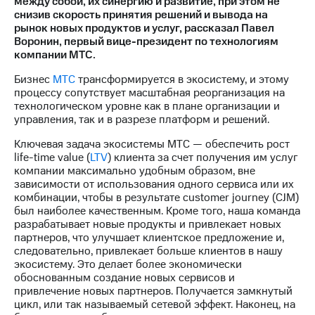
между собой, их синергию и развитие, при этом не
снизив скорость принятия решений и вывода на
МТС
рынок новых продуктов и услуг, рассказал Павел
о технологиях
Воронин, первый вице-президент по технологиям
компании МТС.
Достижения
Бизнес
МТС
трансформируется в экосистему, и этому
Интервью
процессу сопутствует масштабная реорганизация на
технологическом уровне как в плане организации и
Финансовая
управления, так и в разрезе платформ и решений.
отчетность
Ключевая задача экосистемы МТС — обеспечить рост
Контакты
life-time value (
LTV
) клиента за счет получения им услуг
компании максимально удобным образом, вне
Новости
зависимости от использования одного сервиса или их
в
комбинации, чтобы в результате сustomer journey (CJM)
регионе
был наиболее качественным. Кроме того, наша команда
разрабатывает новые продукты и привлекает новых
партнеров, что улучшает клиентское предложение и,
м и акционерам
Корпоративное
следовательно, привлекает больше клиентов в нашу
управление
экосистему. Это делает более экономически
обоснованным создание новых сервисов и
Корпоративный
привлечение новых партнеров. Получается замкнутый
секретарь
цикл, или так называемый сетевой эффект. Наконец, на