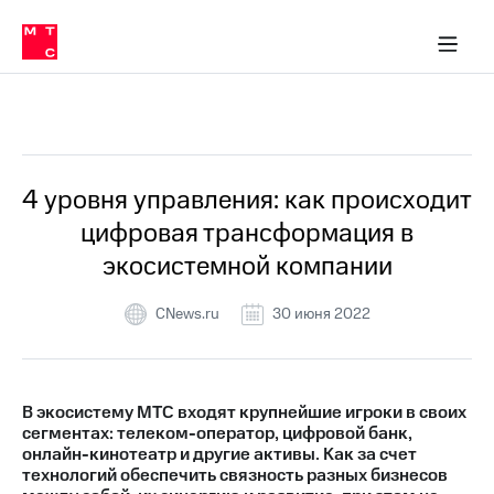
О
сторам и акционерам
Комплаенс и деловая этика
Устойчивое развитие
Медиа-центр
О МТС
О МТС
На главную
компании
О
компании
Стратегия
Стратегия
Все Новости
Карьера
в МТС
Карьера
в МТС
Пресс-
4 уровня управления: как происходит
релизы
История
цифровая трансформация в
компании
МТС
экосистемной компании
о технологиях
Руководство
региона
CNews.ru
30 июня 2022
Правовая
информация
Контакты
В экосистему МТС входят крупнейшие игроки в своих
сегментах: телеком-оператор, цифровой банк,
Медиа-центр
онлайн-кинотеатр и другие активы. Как за счет
Пресс-
технологий обеспечить связность разных бизнесов
релизы