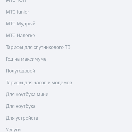
МТС ТОП
выкупа
акций
МТС Junior
Дивиденды
Рынок
МТС Мудрый
облигаций
МТС Налегке
Описание
Еврооблигации-2023
Тарифы для спутникового ТВ
Уведомление
о
Год на максимуме
погашении
именных
Полугодовой
облигаций
Другое
Тарифы для часов и модемов
Регистратор
Реквизиты
Для ноутбука мини
Контакты
йчивое развитие
Для ноутбука
и деловая этика
На главную
Для устройств
Услуги