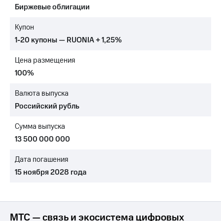
Биржевые облигации
МТС
о технологиях
Купон
1-20 купоны — RUONIA + 1,25%
Достижения
Цена размещения
Интервью
100%
Финансовая
отчетность
Валюта выпуска
Российский рубль
Контакты
Сумма выпуска
Новости
в
13 500 000 000
регионе
Дата погашения
м и акционерам
15 ноября 2028 года
Корпоративное
управление
Корпоративный
секретарь
МТС — связь и экосистема цифровых