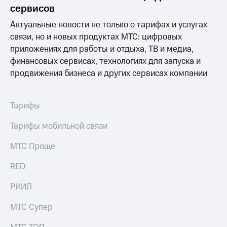
Раскрытие
сервисов
информации
Информация
Актуальные новости не только о тарифах и услугах
акционерам
связи, но и новых продуктах МТС: цифровых
Документы
приложениях для работы и отдыха, ТВ и медиа,
ПАО
"МТС"
финансовых сервисах, технологиях для запуска и
Собрания
продвижения бизнеса и других сервисах компании
акционеров
Личный
кабинет
Тарифы
акционера
Акционерный
Тарифы мобильной связи
капитал
Контроль
МТС Проще
и
аудит
Рынок
RED
акций
РИИЛ
Описание
Программа
МТС Супер
приобретения
Порядок