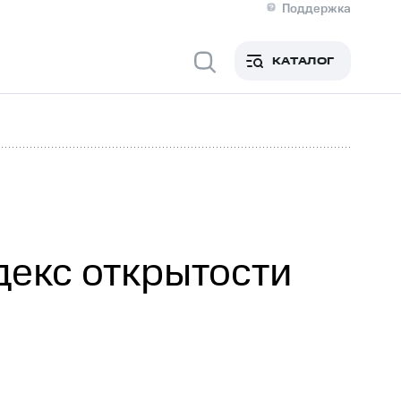
Поддержка
О МТС
я информация
Контакты
КАТАЛОГ
Медиа-центр
кты
Новости в регионе
Инвесторам и акционерам
ция акционерам
Документы
роль и аудит
Рынок акций
й
Описание
р
Реквизиты
Контакты
Устойчивое развитие
Комплаенс и деловая этика
На главную
екс открытости