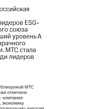
оссийская
лидеров ESG-
ого союза
ший уровень А
зрачного
. МТС стала
еди лидеров
публикуемой МТС
кже отмечено
― компания
, экономику
ифровизацию: внедряя