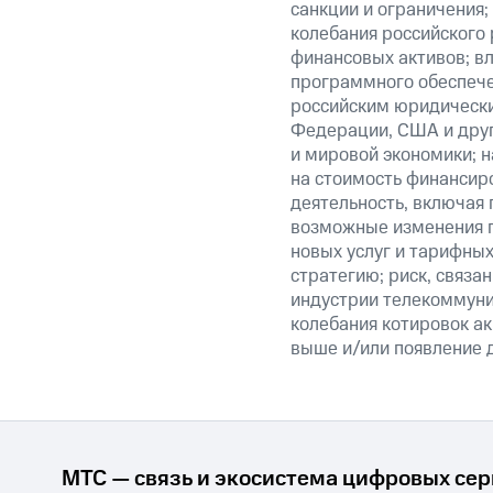
санкции и ограничения;
колебания российского 
финансовых активов; вл
программного обеспечен
российским юридически
Федерации, США и друг
и мировой экономики; 
на стоимость финансиро
деятельность, включая
возможные изменения п
новых услуг и тарифных
стратегию; риск, связ
индустрии телекоммуник
колебания котировок ак
выше и/или появление д
МТС — связь и экосистема цифровых се