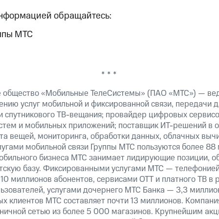
информацией обращайтесь:
ппы МТС
* * *
е общество «Мобильные ТелеСистемы» (ПАО «МТС») — ве
ению услуг мобильной и фиксированной связи, передачи д
 и спутникового ТВ-вещания; провайдер цифровых сервис
истем и мобильных приложений; поставщик ИТ-решений в 
а вещей, мониторинга, обработки данных, облачных вычи
лугами мобильной связи Группы МТС пользуются более 88 
обильного бизнеса МТС занимает лидирующие позиции, 
скую базу. Фиксированными услугами МТС — телефонией,
10 миллионов абонентов, сервисами OTT и платного ТВ в
ьзователей, услугами дочернего МТС Банка — 3,3 миллио
х клиентов МТС составляет почти 13 миллионов. Компани
зничной сетью из более 5 000 магазинов. Крупнейшим ак