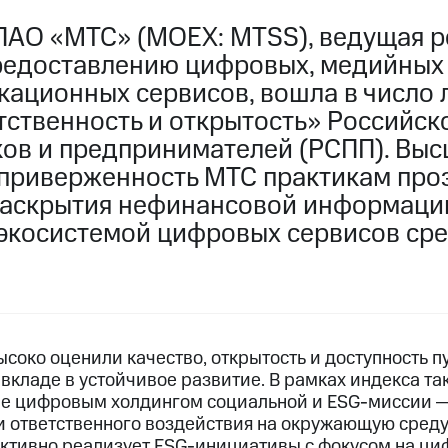
ПАО «МТС» (MOEX: MTSS), ведущая р
редоставлению цифровых, медийных
кационных сервисов, вошла в число 
тственность и открытость» Российск
в и предпринимателей (РСПП). Выс
приверженность МТС практикам про
раскрытия нефинансовой информации
экосистемой цифровых сервисов ср
ысоко оценили качество, открытость и доступность 
вкладе в устойчивое развитие. В рамках индекса та
ие цифровым холдингом социальной и ESG-миссии 
и ответственного воздействия на окружающую среду
 активно реализует ESG-инициативы с фокусом на ц