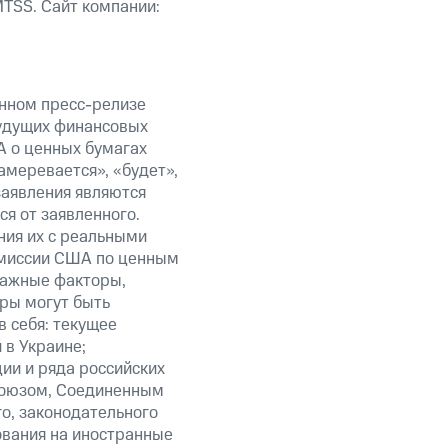
TSS. Сайт компании:
анном пресс-релизе
будущих финансовых
А о ценных бумагах
амеревается», «будет»,
заявления являются
я от заявленного.
ния их с реальными
омиссии США по ценным
важные факторы,
ры могут быть
в себя: текущее
 в Украине;
ии и ряда российских
союзом, Соединенным
о, законодательного
ования на иностранные