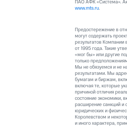
ПАО АФК «Система». Ак
www.mts.ru
.
Предостережение в отн
могут содержать проек
результатов Компании 
от 1995 года. Такие ут
«мог бы» или другие по
только предположениями
Мы не обязуемся и не н
результатами. Мы адре
бумагам и биржам, вкл
включая те, которые у
причиной отличия реаль
состояние экономики, в
расширение санкций и 
юридических и физиче
Королевством и некото
и иного характера, при