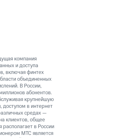
дущая компания
анных и доступа
ов, включая финтех
области объединенных
слений. В России,
миллионов абонентов.
обслуживая крупнейшую
 доступом в интернет
 различных средах —
на клиентов, общее
я располагает в России
ционером МТС является