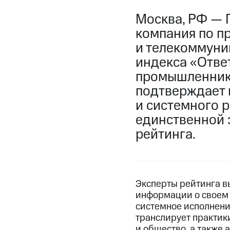
Москва, РФ — 
компания по п
и телекоммуни
индекса «Отве
промышленнико
подтверждает 
и системного 
единственной 
рейтинга.
Эксперты рейтинга в
информации о своем 
системное исполнен
транслирует практик
и общество, а также