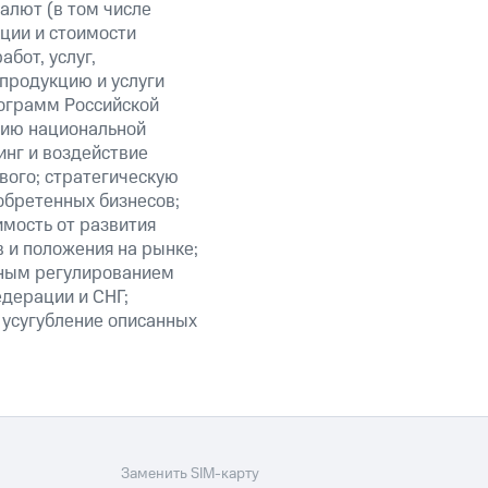
алют (в том числе
кции и стоимости
бот, услуг,
 продукцию и услуги
ограмм Российской
нию национальной
нг и воздействие
вого; стратегическую
обретенных бизнесов;
мость от развития
 и положения на рынке;
нным регулированием
едерации и СНГ;
 усугубление описанных
Заменить SIM-карту