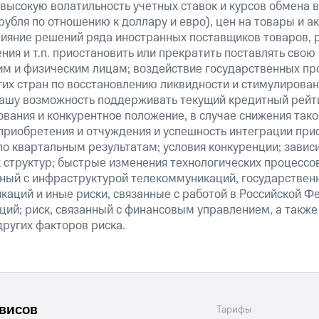
 высокую волатильность учетных ставок и курсов обмена в
рубля по отношению к доллару и евро), цен на товары и а
ияние решений ряда иностранных поставщиков товаров, ра
ия и т.п. приостановить или прекратить поставлять свою
м и физическим лицам; воздействие государственных пр
их стран по восстановлению ликвидности и стимулирова
нашу возможность поддерживать текущий кредитный рейти
вания и конкурентное положение, в случае снижения тако
 приобретения и отчуждения и успешность интеграции при
о квартальным результатам; условия конкуренции; зависи
 структур; быстрые изменения технологических процессов
анный с инфраструктурой телекоммуникаций, государстве
аций и иные риски, связанные с работой в Российской Ф
ций; риск, связанный с финансовым управлением, а также
ругих факторов риска.
рвисов
Тарифы