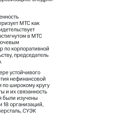
енность
еризует МТС как
видетельствует
остигнутом в МТС
лючевым
р по корпоративной
ству, председатель
.
ере устойчивого
ытия нефинансовой
я по широкому кругу
ы и их связанность
я были изучены
и 18 организаций,
версталь, СУЭК