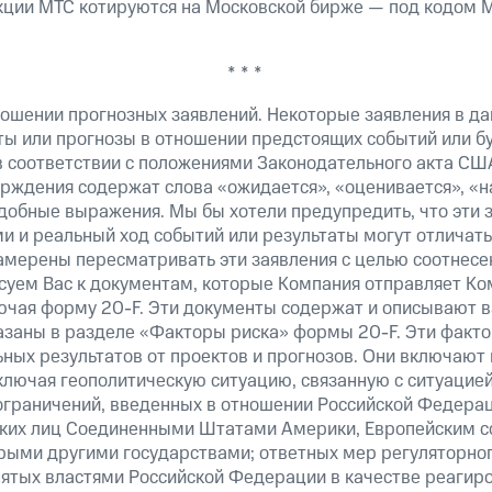
ции МТС котируются на Московской бирже — под кодом M
* * *
ошении прогнозных заявлений. Некоторые заявления в д
ты или прогнозы в отношении предстоящих событий или 
в соответствии с положениями Законодательного акта СШ
верждения содержат слова «ожидается», «оценивается», «н
добные выражения. Мы бы хотели предупредить, что эти 
 и реальный ход событий или результаты могут отличатьс
амерены пересматривать эти заявления с целью соотнесе
суем Вас к документам, которые Компания отправляет К
ючая форму 20-F. Эти документы содержат и описывают 
казаны в разделе «Факторы риска» формы 20-F. Эти факто
ных результатов от проектов и прогнозов. Они включают 
ключая геополитическую ситуацию, связанную с ситуацией
ограничений, введенных в отношении Российской Федерац
ских лиц Соединенными Штатами Америки, Европейским 
рыми другими государствами; ответных мер регуляторног
нятых властями Российской Федерации в качестве реагир