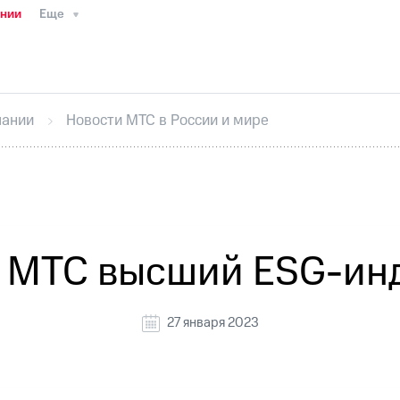
ании
Еще
ТС
Пресс-релизы
МТС о технологиях
ТС
История компании
Руководство региона
Правова
стижения
Интервью
Финансовая отчетность
Конта
пании
Новости МТС в России и мире
тивный секретарь
Раскрытие информации
Информа
ный кабинет акционера
Акционерный капитал
Конт
Порядок выкупа акций
Дивиденды
Рынок облигаци
 погашении именных облигаций
Другое
Регистрато
 МТС высший ESG-инд
27 января 2023