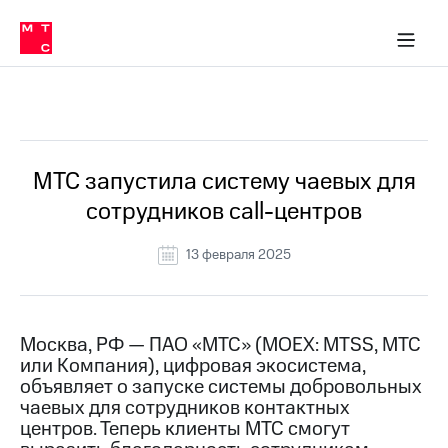
О
сторам и акционерам
Комплаенс и деловая этика
Устойчивое развитие
Медиа-центр
О МТС
О МТС
На главную
компании
О
компании
Стратегия
Стратегия
Все Новости
Карьера
в МТС
Карьера
в МТС
Пресс-
МТС запустила систему чаевых для
релизы
История
сотрудников call-центров
компании
МТС
о технологиях
Руководство
13 февраля 2025
региона
Правовая
информация
Москва, РФ — ПАО «МТС» (MOEX: MTSS, МТС
или Компания), цифровая экосистема,
Контакты
объявляет о запуске системы добровольных
чаевых для сотрудников контактных
Медиа-центр
Пресс-
центров. Теперь клиенты МТС смогут
релизы