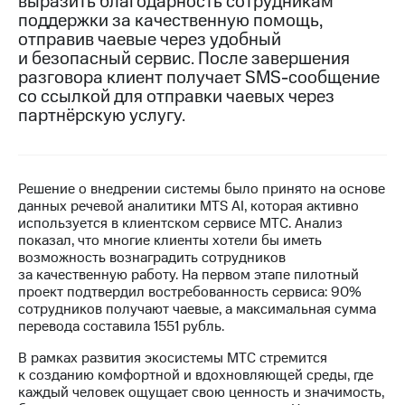
выразить благодарность сотрудникам
поддержки за качественную помощь,
МТС
отправив чаевые через удобный
о технологиях
и безопасный сервис. После завершения
разговора клиент получает SMS-сообщение
Достижения
со ссылкой для отправки чаевых через
партнёрскую услугу.
Интервью
Финансовая
отчетность
Решение о внедрении системы было принято на основе
Контакты
данных речевой аналитики MTS AI, которая активно
используется в клиентском сервисе МТС. Анализ
Новости
показал, что многие клиенты хотели бы иметь
в
возможность вознаградить сотрудников
регионе
за качественную работу. На первом этапе пилотный
проект подтвердил востребованность сервиса: 90%
м и акционерам
сотрудников получают чаевые, а максимальная сумма
Корпоративное
перевода составила 1551 рубль.
управление
В рамках развития экосистемы МТС стремится
Корпоративный
к созданию комфортной и вдохновляющей среды, где
секретарь
каждый человек ощущает свою ценность и значимость,