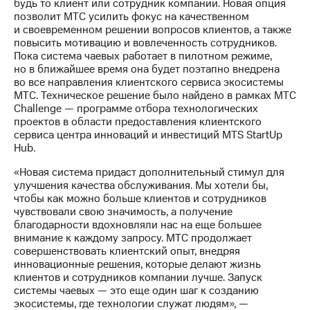
Раскрытие
будь то клиент или сотрудник компании. Новая опция
информации
позволит МТС усилить фокус на качественном
Информация
и своевременном решении вопросов клиентов, а также
акционерам
повысить мотивацию и вовлеченность сотрудников.
Документы
Пока система чаевых работает в пилотном режиме,
ПАО
но в ближайшее время она будет поэтапно внедрена
"МТС"
во все направления клиентского сервиса экосистемы
Собрания
МТС. Техническое решение было найдено в рамках МТС
акционеров
Challenge — программе отбора технологических
Личный
проектов в области предоставления клиентского
кабинет
сервиса центра инноваций и инвестиций MTS StartUp
акционера
Hub.
Акционерный
«Новая система придаст дополнительный стимул для
капитал
улучшения качества обслуживания. Мы хотели бы,
Контроль
чтобы как можно больше клиентов и сотрудников
и
чувствовали свою значимость, а получение
аудит
благодарности вдохновляли нас на еще большее
Рынок
внимание к каждому запросу. МТС продолжает
акций
совершенствовать клиентский опыт, внедряя
инновационные решения, которые делают жизнь
Описание
клиентов и сотрудников компании лучше. Запуск
Программа
системы чаевых — это еще один шаг к созданию
приобретения
экосистемы, где технологии служат людям», —
Порядок