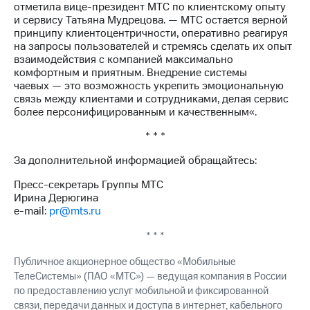
отметила вице-президент МТС по клиентскому опыту
выкупа
и сервису Татьяна Мудрецова. — МТС остается верной
акций
принципу клиентоцентричности, оперативно реагируя
Дивиденды
на запросы пользователей и стремясь сделать их опыт
Рынок
взаимодействия с компанией максимально
облигаций
комфортным и приятным. Внедрение системы
чаевых — это возможность укрепить эмоциональную
Описание
связь между клиентами и сотрудниками, делая сервис
Еврооблигации-2023
более персонифицированным и качественным«.
Уведомление
о
* * *
погашении
именных
За дополнительной информацией обращайтесь:
облигаций
Другое
Пресс-секретарь Группы МТС
Ирина Дерюгина
Регистратор
e-mail:
pr@mts.ru
Реквизиты
Контакты
* * *
йчивое развитие
и деловая этика
Публичное акционерное общество «Мобильные
На главную
ТелеСистемы» (ПАО «МТС») — ведущая компания в России
по предоставлению услуг мобильной и фиксированной
связи, передачи данных и доступа в интернет, кабельного